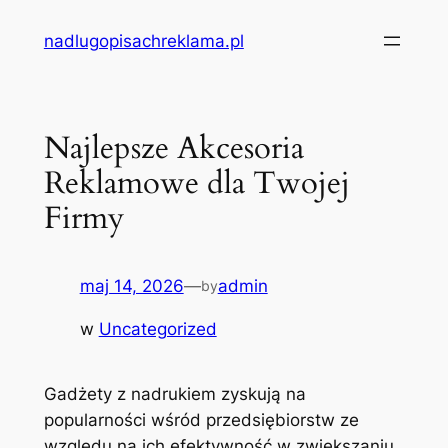
Przejdź
nadlugopisachreklama.pl
do
treści
Najlepsze Akcesoria
Reklamowe dla Twojej
Firmy
maj 14, 2026
—
admin
by
w
Uncategorized
Gadżety z nadrukiem zyskują na
popularności wśród przedsiębiorstw ze
względu na ich efektywność w zwiększaniu