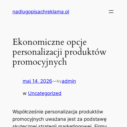
Przejdź
nadlugopisachreklama.pl
do
treści
Ekonomiczne opcje
personalizacji produktów
promocyjnych
maj 14, 2026
—
admin
by
w
Uncategorized
Współcześnie personalizacja produktów
promocyjnych uważana jest za podstawę
skutecznej strategii marketingowej. Firmy